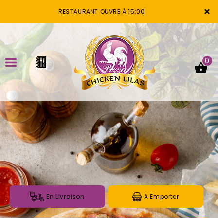
×
RESTAURANT OUVRE À 15:00
0
ACCUEIL
LA CARTE
VOTRE COMPTE
NOTRE RESTAURANT
VOS AVIS
En Livraison
A Emporter
MENTIONS LÉGALES