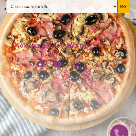
Go!
C.G.V
Télécharger App Android