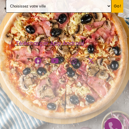
Go!
C.G.V
Télécharger App Android