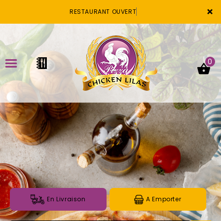
×
RESTAURANT OUVERT
0
ACCUEIL
LA CARTE
VOTRE COMPTE
NOTRE RESTAURANT
VOS AVIS
En Livraison
A Emporter
MENTIONS LÉGALES