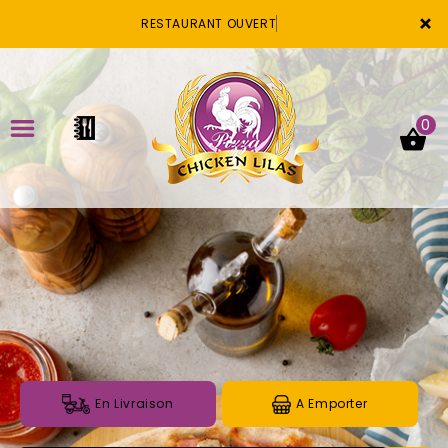
×
RESTAURANT OUVERT
0
ACCUEIL
LA CARTE
VOTRE COMPTE
NOTRE RESTAURANT
VOS AVIS
En Livraison
A Emporter
MENTIONS LÉGALES