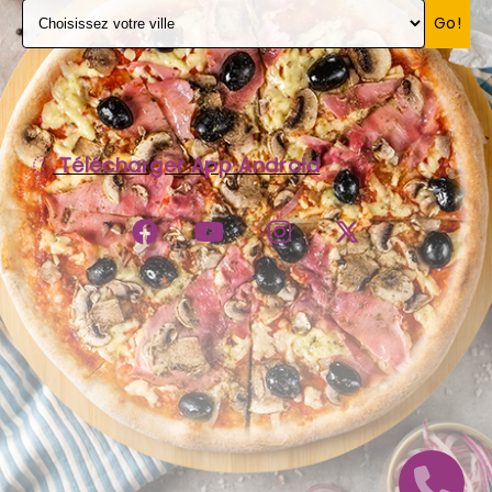
Go!
C.G.V
Télécharger App Android