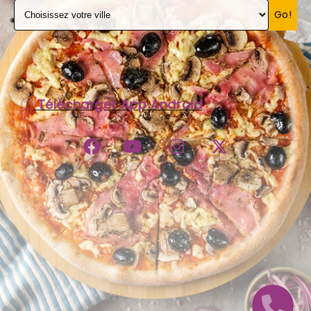
Go!
C.G.V
Télécharger App Android