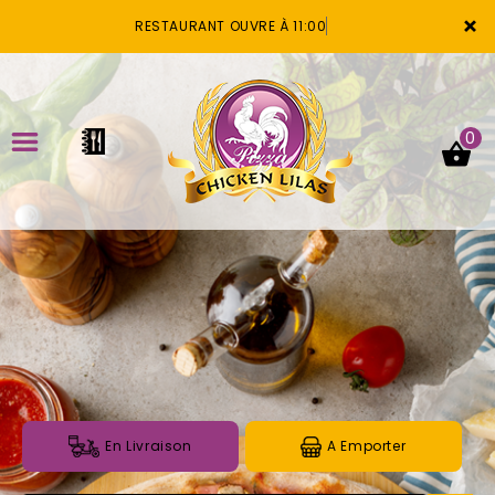
×
RESTAURANT OUVRE À 11:00
0
ACCUEIL
LA CARTE
VOTRE COMPTE
NOTRE RESTAURANT
VOS AVIS
En Livraison
A Emporter
MENTIONS LÉGALES