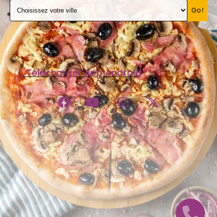
Go!
C.G.V
Télécharger App Android