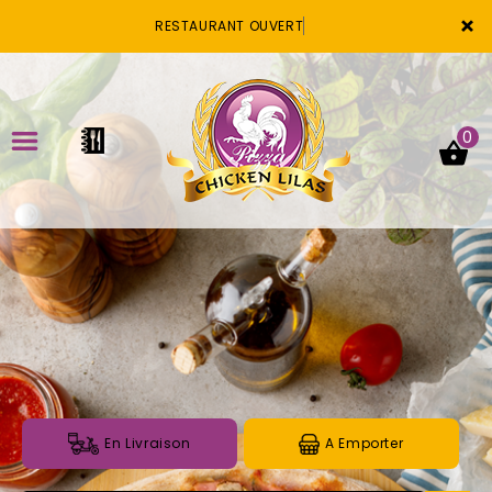
×
RESTAURANT OUVERT
0
ACCUEIL
LA CARTE
VOTRE COMPTE
NOTRE RESTAURANT
VOS AVIS
En Livraison
A Emporter
MENTIONS LÉGALES